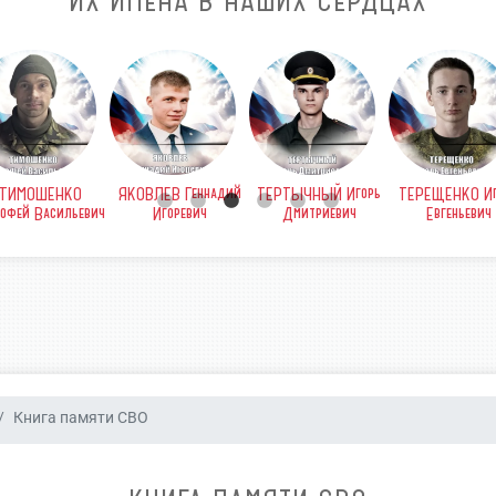
ИХ ИМЕНА В НАШИХ СЕРДЦАХ
ТИМОШЕНКО
ЯКОВЛЕВ Геннадий
ТЕРТЫЧНЫЙ Игорь
ТЕРЕЩЕНКО Иг
офей Васильевич
Игоревич
Дмитриевич
Евгеньевич
Книга памяти СВО