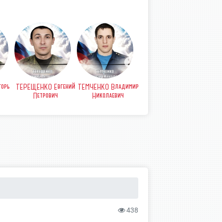
орь
ТЕРЕЩЕНКО Евгений
ТЕМЧЕНКО Владимир
СТРЫПА Анатолий
СТР
Петрович
Николаевич
Петрович
Б
438