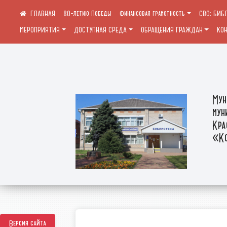
80-летию Победы
Финансовая грамотность
СВО: БИБ
МЕРОПРИЯТИЯ
ДОСТУПНАЯ СРЕДА
ОБРАЩЕНИЯ ГРАЖДАН
КО
Мун
мун
Кра
«Ко
Версия сайта