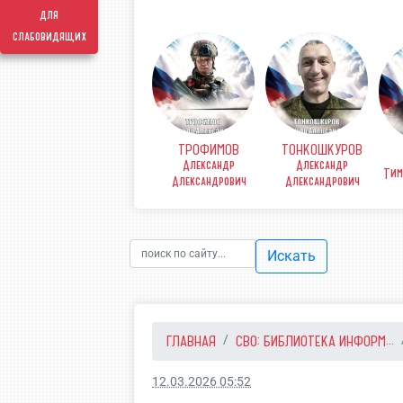
для
слабовидящих
ТРОФИМОВ
ТОНКОШКУРОВ
КОВ
ФИНЕНКО Денис
Александр
Александр
рьевич
Викторович
Тим
Александрович
Александрович
Искать
ГЛАВНАЯ
СВО: БИБЛИОТЕКА ИНФОРМ...
12.03.2026 05:52