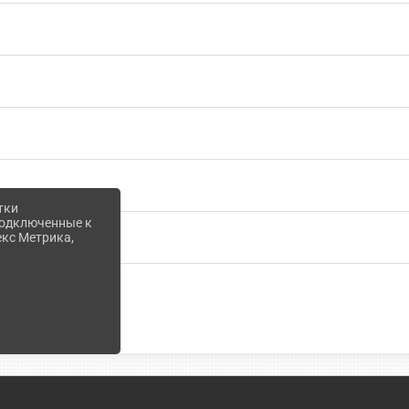
тки
 подключенные к
екс Метрика,