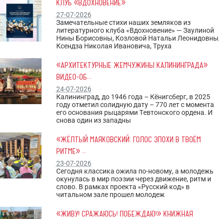
КЛУБ «ВДОХНОВЕНИЕ»
27-07-2026
Замечательные стихи наших земляков из
литературного клуба «Вдохновение» — Заулиной
Нины Борисовны, Козловой Натальи Леонидовны
Ксендза Николая Ивановича, Труха
«АРХИТЕКТУРНЫЕ ЖЕМЧУЖИНЫ КАЛИНИНГРАДА»
ВИДЕО-ОБ...
24-07-2026
Калининград, до 1946 года – Кёнигсберг, в 2025
году отметил солидную дату – 770 лет с момента
его основания рыцарями Тевтонского ордена. И
снова один из западны
«ЖЁЛТЫЙ МАЯКОВСКИЙ: ГОЛОС ЭПОХИ В ТВОЁМ
РИТМЕ» ...
23-07-2026
Сегодня классика ожила по-новому, а молодежь
окунулась в мир поэзии через движение, ритм и
слово. В рамках проекта «Русский код» в
читальном зале прошел молодеж
«ЖИВУ! СРАЖАЮСЬ! ПОБЕЖДАЮ!» КНИЖНАЯ