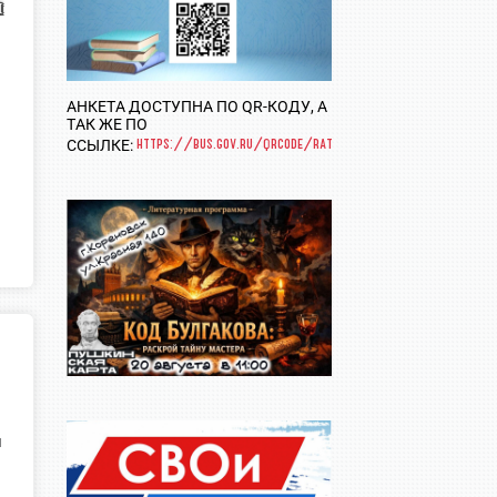
ы
АНКЕТА ДОСТУПНА ПО QR-КОДУ, А
ТАК ЖЕ ПО
https://bus.gov.ru/qrcode/rate/281087
ССЫЛКЕ:
я