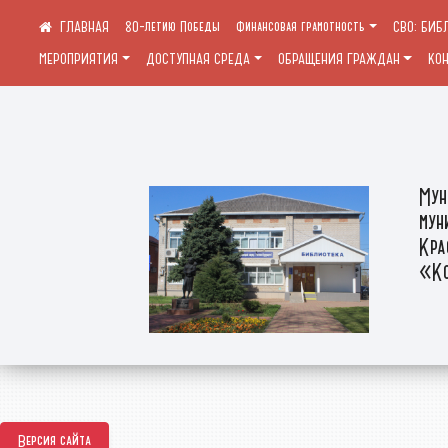
80-летию Победы
Финансовая грамотность
СВО: БИБ
МЕРОПРИЯТИЯ
ДОСТУПНАЯ СРЕДА
ОБРАЩЕНИЯ ГРАЖДАН
КО
Мун
мун
Кра
«Ко
Версия сайта