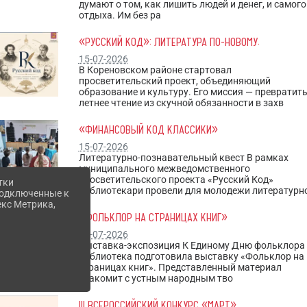
думают о том, как лишить людей и денег, и самого
отдыха. Им без ра
«РУССКИЙ КОД»: ЛИТЕРАТУРА ПО-НОВОМУ.
15-07-2026
В Кореновском районе стартовал
просветительский проект, объединяющий
образование и культуру. Его миссия — превратит
летнее чтение из скучной обязанности в захв
«ФИНАНСОВЫЙ КОД КЛАССИКИ»
15-07-2026
Литературно-познавательный квест В рамках
муниципального межведомственного
просветительского проекта «Русский Код»
тки
библиотекари провели для молодежи литературн
 подключенные к
екс Метрика,
«ФОЛЬКЛОР НА СТРАНИЦАХ КНИГ»
10-07-2026
Выставка-экспозиция К Единому Дню фольклора
библиотека подготовила выставку «Фольклор на
страницах книг». Представленный материал
знакомит с устным народным тво
III ВСЕРОССИЙСКИЙ КОНКУРС «МАРТ»