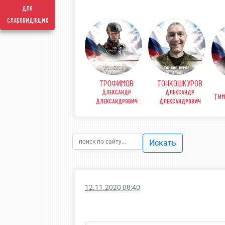
для
слабовидящих
ТРОФИМОВ
ТОНКОШКУРОВ
КОВ
ФИНЕНКО Денис
Александр
Александр
рьевич
Викторович
Тим
Александрович
Александрович
Искать
12.11.2020 08:40