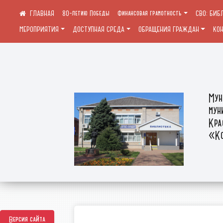
80-летию Победы
Финансовая грамотность
СВО: БИБ
МЕРОПРИЯТИЯ
ДОСТУПНАЯ СРЕДА
ОБРАЩЕНИЯ ГРАЖДАН
КО
Мун
мун
Кра
«Ко
Версия сайта