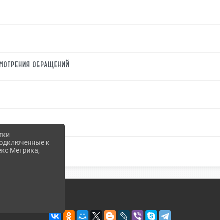
смотрения обращений
тки
 подключенные к
екс Метрика,