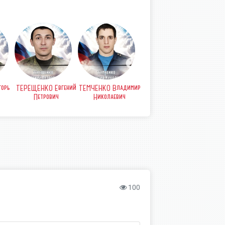
орь
ТЕРЕЩЕНКО Евгений
ТЕМЧЕНКО Владимир
СТРЫПА Анатолий
СТР
Петрович
Николаевич
Петрович
Б
100