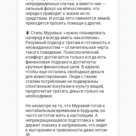
непредвиденные случаи, а вместо них —
сильный фокус на впечатлениях, что
нередко приводит к жизни не по
средствам. И когда лето сменяется зимой,
приходится просить помощи у других.
🐜 Стиль Муравья: «нужно планировать
наперед и всегда иметь накопления»
Разумный подход к тратам и готовность к
неожиданностям — отличительная черта
такого поведения. Психологический
комфорт достигается только когда есть
финансовая подушка и достигнуты
крупные финансовые цели. В идеале,
чтобы еще остались свободные деньги
для инвестирования. Люди с таким
стилем потребления не подвержены
спонтанным покупкам и культу вещей,
предпочитая тратить деньги только на
необходимое.
Но несмотря на то, что Муравей готов к
нестабильным временам в будущем, он
часто не готов жить в настоящем. А
непрекращающаяся подготовка к зиме
держит психику в напряжении, что ведет
к выгоранию и тревожности даже летом
😰