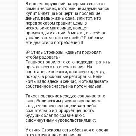
В вашем окружении наверняка есть тот
самый человек, который не задумываясь
купит билет на концерт на последние
деньги, ведь жизнь одна. Или тот, кто
перед заказом сравнит цены в
нескольких магазинах, поищет
промокоды и акции. А может, вы сейчас
узнали в ком-то из них себя? Разберем
эти два стиля потребления ⬇️
🦋 Стиль Стрекозы: «деньги приходят,
чтобы радовать»
Главное правило такого подхода: тратить
прежде всего на впечатления. На
спонтанные поездки, красивую одежду,
походы в роскошные рестораны. Ведь
жить надо здесь и сейчас, и откладывать
собственное счастье на потом нельзя.
Такое поведение нередко сравнивают с
гиперболическим дисконтированием —
когда человек недооценивает либо
сознательно игнорирует ценность
будущих благ по сравнению с
сиюминутными удовольствиями 🍊
У стиля Стрекозы есть обратная сторона:
отсутствуют накопления на