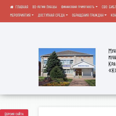
80-летию Победы
Финансовая грамотность
СВО: БИБ
МЕРОПРИЯТИЯ
ДОСТУПНАЯ СРЕДА
ОБРАЩЕНИЯ ГРАЖДАН
КО
Мун
мун
Кра
«Ко
Версия сайта