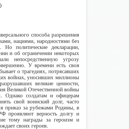
»
иверсального способа разрешения
ами, нациями, народностями без
. Но политические декларации,
нии и об ограничении некоторых
ли непосредственную угрозу
овершенно. У времени есть своя
абывает о трагедиях, потрясавших
токих войнах, уносивших миллионы
разрушавших великие ценности,
ния Великой Отечественной войны
х. Однако солдатам и офицерам
ять свой воинский долг, часто
яя приказ за рубежами Родины, в
Ф проявляют верность долгу и
ние тому награды за героизм и
ждает своих героев.