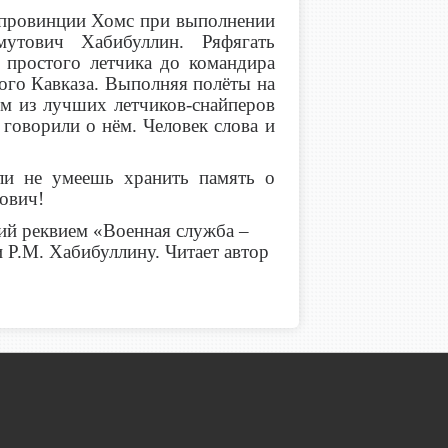
й провинции Хомс при выполнении
утович Хабибуллин. Ряфягать
простого летчика до командира
ного Кавказа. Выполняя полёты на
им из лучших летчиков-снайперов
 говорили о нём. Человек слова и
 не умеешь хранить память о
ович!
ий реквием «Военная служба –
Р.М. Хабибуллину. Читает автор