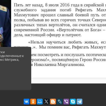
Пять лет назад, 8 июля 2016 года в сирийско
служебного задания погиб Ряфягать Махм
Махмутович прошел славный боевой путь от 
полка, побывав во всех горячих точках Север
различных типах вертолётов, он считался одн
современной России. «Вертолётчик от Бога» –
дела, настоящий офицер и патриот.
«Нельзя научиться любить живых, если
павших…». Мы помним вас, Ряфягать Махмут
тки
Предлагаем посмотреть и послушать поэтическ
 подключенные к
Олимп героизма!», посвящённую Герою России 
екс Метрика,
– Наталья Николаевна Миргалимова.