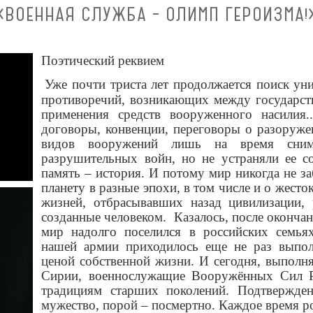
«ВОЕННАЯ СЛУЖБА – ОЛИМП ГЕРОИЗМА!
Поэтический реквием
Уже почти триста лет продолжается поиск ун
противоречий, возникающих между государств
применения средств вооруженного насилия..
договоры, конвенции, переговоры о разоруже
видов вооружений лишь на время снима
разрушительных войн, но не устраняли ее с
память – история. И потому мир никогда не з
планету в разные эпохи, в том числе и о жес
жизней, отбрасывавших назад цивилизации, 
созданные человеком. Казалось, после оконча
мир надолго поселился в российских семья
нашей армии приходилось еще не раз выполн
ценой собственной жизни. И сегодня, выполн
Сирии, военнослужащие Вооружённых Сил Р
традициям старших поколений. Подтвержде
мужество, порой – посмертно. Каждое время ро