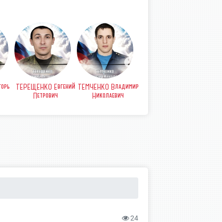
орь
ТЕРЕЩЕНКО Евгений
ТЕМЧЕНКО Владимир
СТРЫПА Анатолий
СТР
Петрович
Николаевич
Петрович
Б
24