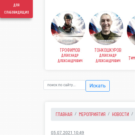
для
слабовидящих
ТРОФИМОВ
ТОНКОШКУРОВ
КОВ
ФИНЕНКО Денис
Александр
Александр
рьевич
Викторович
Тим
Александрович
Александрович
Искать
ГЛАВНАЯ
МЕРОПРИЯТИЯ
НОВОСТИ
05.07.2021 10:49