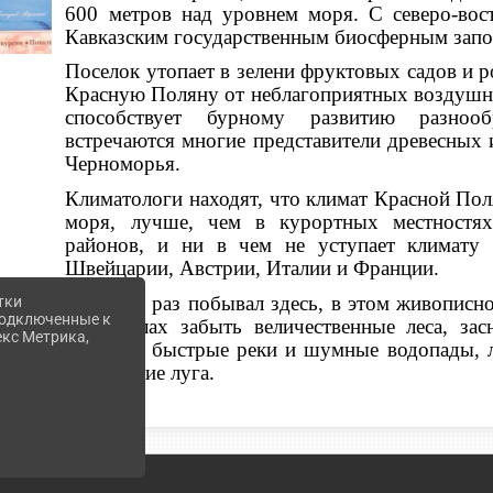
600 метров над уровнем моря. С северо-вос
Кавказским государственным биосферным запо
Поселок утопает в зелени фруктовых садов и
Красную Поляну от неблагоприятных воздушны
способствует бурному развитию разнообр
встречаются многие представители древесных 
Черноморья.
Климатологи находят, что климат Красной Пол
моря, лучше, чем в курортных местностях
районов, и ни в чем не уступает климату
Швейцарии, Австрии, Италии и Франции.
Кто хоть раз побывал здесь, в этом живописн
тки
 подключенные к
не в силах забыть величественные леса, за
екс Метрика,
ледники, быстрые реки и шумные водопады, л
альпийские луга.