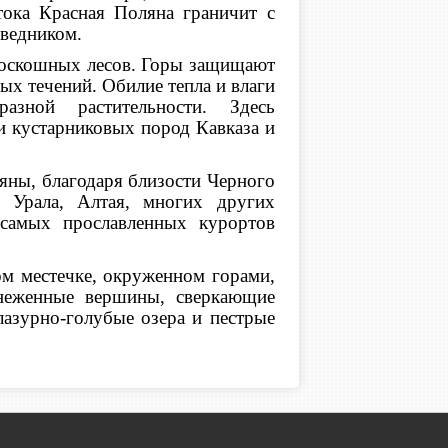
тока Красная Поляна граничит с
ведником.
 роскошных лесов. Горы защищают
х течений. Обилие тепла и влаги
азной растительности. Здесь
и кустарниковых пород Кавказа и
яны, благодаря близости Черного
 Урала, Алтая, многих других
 самых прославленных курортов
ом местечке, окруженном горами,
снеженные вершины, сверкающие
азурно-голубые озера и пестрые