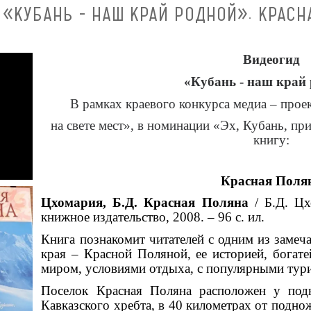
 «КУБАНЬ - НАШ КРАЙ РОДНОЙ». КРАСН
Видеогид
«Кубань - наш край
В рамках краевого конкурса медиа – проек
на свете мест», в номинации «Эх, Кубань, п
книгу:
Красная Поля
Цхомария, Б.Д. Красная Поляна
/ Б.Д. Цх
книжное издательство, 2008. – 96 с. ил.
Книга познакомит читателей с одним из замеч
края – Красной Поляной, ее историей, бога
миром, условиями отдыха, с популярными тур
Поселок Красная Поляна расположен у под
Кавказского хребта, в 40 километрах от подно