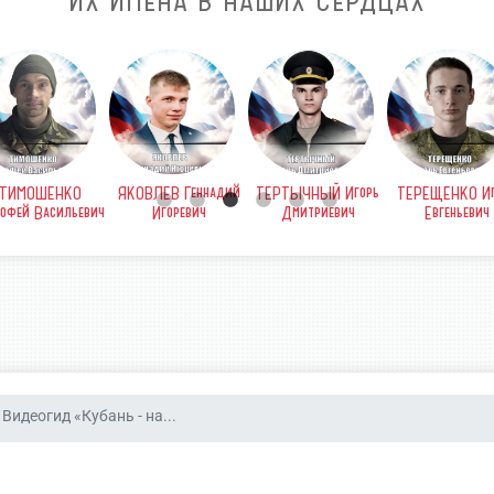
ИХ ИМЕНА В НАШИХ СЕРДЦАХ
ТИМОШЕНКО
ЯКОВЛЕВ Геннадий
ТЕРТЫЧНЫЙ Игорь
ТЕРЕЩЕНКО Иг
офей Васильевич
Игоревич
Дмитриевич
Евгеньевич
Видеогид «Кубань - на...