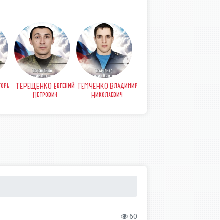
орь
ТЕРЕЩЕНКО Евгений
ТЕМЧЕНКО Владимир
СТРЫПА Анатолий
СТР
Петрович
Николаевич
Петрович
Б
60