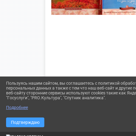
Пользуясь нашим сайтом, вы соглашаетесь с политикой обрабо
персональных данных а также с тем что наш веб-сайт и другие
веб-сайту сторонние сервисы используют cookies такие как Янд
"Госуслуги", "PRO.Культура", "Спутник аналитика".
Подробнее
Подтверждаю