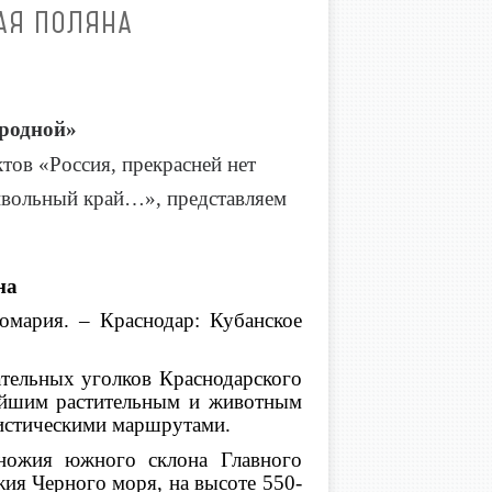
АЯ ПОЛЯНА
 родной»
тов «Россия, прекрасней нет
ривольный край…», представляем
на
омария. – Краснодар: Кубанское
ательных уголков Краснодарского
тейшим растительным и животным
истическими маршрутами.
ножия южного склона Главного
жия Черного моря, на высоте 550-