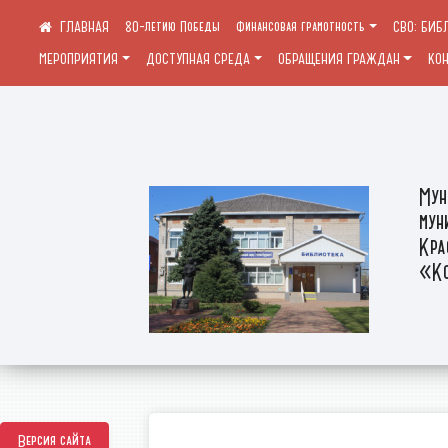
80-летию Победы
Финансовая грамотность
СВО: БИБ
МЕРОПРИЯТИЯ
ДОСТУПНАЯ СРЕДА
ОБРАЩЕНИЯ ГРАЖДАН
КО
Мун
мун
Кра
«Ко
Версия сайта