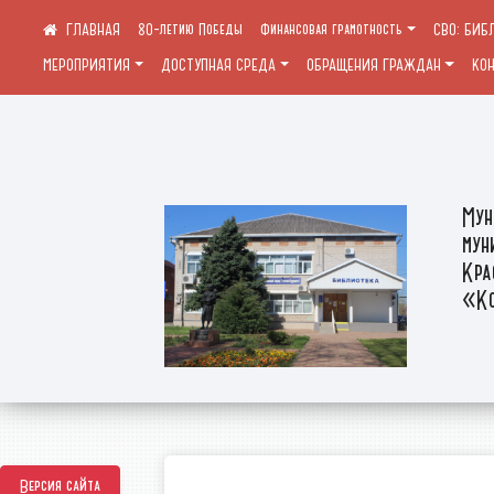
80-летию Победы
Финансовая грамотность
СВО: БИБ
МЕРОПРИЯТИЯ
ДОСТУПНАЯ СРЕДА
ОБРАЩЕНИЯ ГРАЖДАН
КО
Мун
мун
Кра
«Ко
Версия сайта