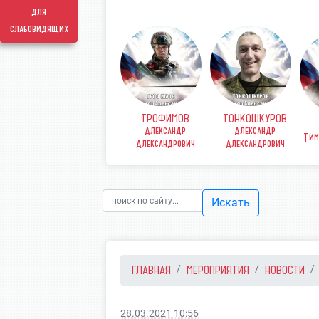
для
слабовидящих
ТРОФИМОВ
ТОНКОШКУРОВ
КОВ
ФИНЕНКО Денис
Александр
Александр
рьевич
Викторович
Тим
Александрович
Александрович
Искать
ГЛАВНАЯ
МЕРОПРИЯТИЯ
НОВОСТИ
28.03.2021 10:56