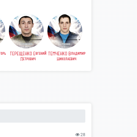
орь
ТЕРЕЩЕНКО Евгений
ТЕМЧЕНКО Владимир
СТРЫПА Анатолий
СТР
Петрович
Николаевич
Петрович
Б
28