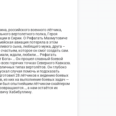
на, российского военного лётчика,
ьного вертолетного полка, Героя
ации в Сирии. О Ряфагать Махмутовиче
армейская авиация потеряла в этом
ливого сына, любящего мужа, друга –
счастьем, которое он смог создать сам.
имали, ждали, любили…. Ряфагать
т Бога» … Он прошел славный боевой
 всех горячих точках Северного Кавказа.
зличных типах вертолётов. Он глубоко
пускал случая помочь и подсказать
дготовил 28 лётчиков к ведению боевых
ов, из них на выполнение боевых задач —
в и был опытнейшим лётчиком-снайпером
возвращаются…, а нам остаётся их
овичу Хабибуллину.