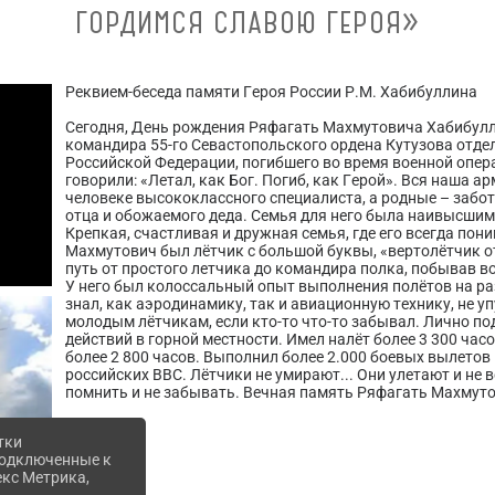
ГОРДИМСЯ СЛАВОЮ ГЕРОЯ»
Реквием-беседа памяти Героя России Р.М. Хабибуллина
Сегодня, День рождения Ряфагать Махмутовича Хабибулли
командира 55-го Севастопольского ордена Кутузова отдел
Российской Федерации, погибшего во время военной опер
говорили: «Летал, как Бог. Погиб, как Герой». Вся наша 
человеке высококлассного специалиста, а родные – забот
отца и обожаемого деда. Семья для него была наивысшим 
Крепкая, счастливая и дружная семья, где его всегда пон
Махмутович был лётчик с большой буквы, «вертолётчик о
путь от простого летчика до командира полка, побывав во
У него был колоссальный опыт выполнения полётов на ра
знал, как аэродинамику, так и авиационную технику, не у
молодым лётчикам, если кто-то что-то забывал. Лично по
действий в горной местности. Имел налёт более 3 300 час
более 2 800 часов. Выполнил более 2.000 боевых вылето
российских ВВС. Лётчики не умирают... Они улетают и не 
помнить и не забывать. Вечная память Ряфагать Махмут
тки
 подключенные к
екс Метрика,