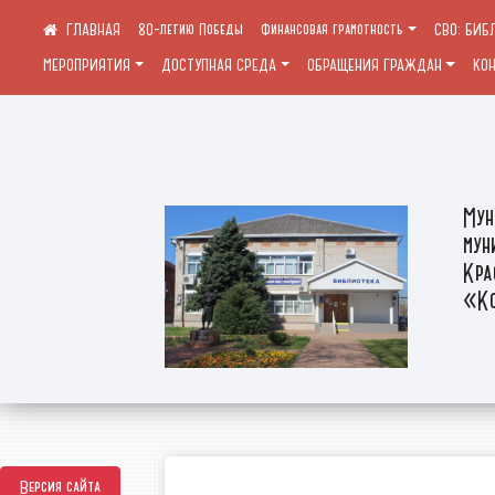
80-летию Победы
Финансовая грамотность
СВО: БИБ
МЕРОПРИЯТИЯ
ДОСТУПНАЯ СРЕДА
ОБРАЩЕНИЯ ГРАЖДАН
КО
Мун
мун
Кра
«Ко
Версия сайта