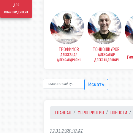
для
слабовидящих
ТРОФИМОВ
ТОНКОШКУРОВ
КОВ
ФИНЕНКО Денис
Александр
Александр
рьевич
Викторович
Тим
Александрович
Александрович
Искать
ГЛАВНАЯ
МЕРОПРИЯТИЯ
НОВОСТИ
22.11.2020 07:47