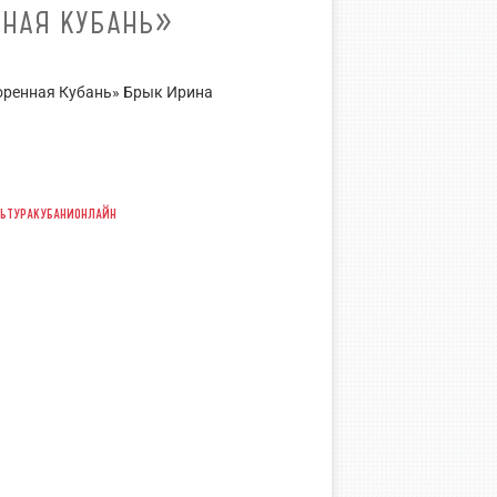
ННАЯ КУБАНЬ»
оренная Кубань» Брык Ирина
ьтуракубанионлайн