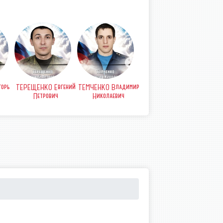
орь
ТЕРЕЩЕНКО Евгений
ТЕМЧЕНКО Владимир
СТРЫПА Анатолий
СТР
Петрович
Николаевич
Петрович
Б