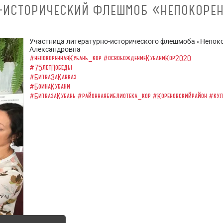
-ИСТОРИЧЕСКИЙ ФЛЕШМОБ «НЕПОКОРЕ
Участница литературно-исторического флешмоба «Непок
Александровна
#непокореннаяКубань_кор
#освобождениеКубаниКор2020
#75летПобеды
#БитваЗаКавказ
#БоинаКубани
#БитвазаКубань
#районнаябиблиотека_кор
#Кореновскийрайон
#кул