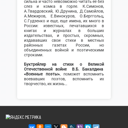
сильна и часто невозможно читать ее без
слез и комка в горле. К.Симонов,
А.Твардовский, Ю.Друнина, Д.Самойлов,
А.Межиров, Е.Винокуров, О.Берггольц,
С.Гудзенко и еще, еще имена, их много в
России: известных, печатавшихся в
книгах и журналах в больших
издательствах, и простых, скромных,
издававших свои стихи в местных
районных газетах России, но
объединенных войной и поэтическими
строками.
Буктрейлер на стихи о Великой
Отечественной войне В.Б. Бакалдина
«Военные поэты»
, поможет вспомнить
воевавших поэтов, вспомнить их
творчество, их жизнь…