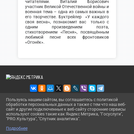
читателями. Виталий Борисович
участник Великой Отечественной войны и
военная тема – одна из самых важных в
его творчестве. Буктрейлер «У каждого
своя весна», познакомит вас только с
одним произведением поэта,
стихотворением «Песня», посвящённым
любимой песне всех фронтовиков
«Огонёк».
Пользуясь нашим сайтом, вы соглашаетесь с политикой
обработки персональных данных а также с тем что наш веб-
2026 Г. KORBIBL.RU
сайт и другие подключенные к веб-сайту сторонние сервисы
ВХОД
используют cookies такие как Яндекс Метрика, "Госуслуги",
КАРТА САЙТА
"PRO.Культура", "Спутник аналитика".
^
ПОЛИТИКА ОБРАБОТКИ ПЕРСОНАЛЬНЫХ ДАННЫХ
Подробнее