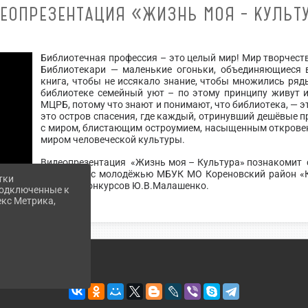
ЕОПРЕЗЕНТАЦИЯ «ЖИЗНЬ МОЯ – КУЛЬТ
Библиотечная профессия – это целый мир! Мир творчеств
Библиотекари — маленькие огоньки, объединяющиеся 
книга, чтобы не иссякало знание, чтобы множились ряд
библиотеке семейный уют – по этому принципу живут 
МЦРБ, потому что знают и понимают, что библиотека, — э
это остров спасения, где каждый, отринувший дешёвые п
с миром, блистающим остроумием, насыщенным откровен
миром человеческой культуры.
Видеопрезентация «Жизнь моя – Культура» познакомит 
по работе с молодёжью МБУК МО Кореновский район «
тки
краевых конкурсов Ю.В.Малашенко.
 подключенные к
екс Метрика,