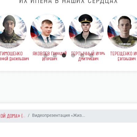
ИХ ИМЕНА В НАШИХ СЕРДЦАХ
ТИМОШЕНКО
ЯКОВЛЕВ Геннадий
ТЕРТЫЧНЫЙ Игорь
ТЕРЕЩЕНКО Иг
офей Васильевич
Игоревич
Дмитриевич
Евгеньевич
Й ДОМА» (...
Видеопрезентация «Жиз...