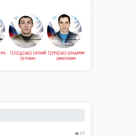
орь
ТЕРЕЩЕНКО Евгений
ТЕМЧЕНКО Владимир
СТРЫПА Анатолий
СТР
Петрович
Николаевич
Петрович
Б
77