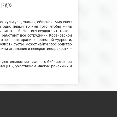
УРА»
а, культуры, знаний, общений. Мир книг!
в одно пламя во имя того, чтобы жила
ы читателей. Частицу сердца читателю –
и работают все сотрудники Кореновской
то не просто хранилище земной мудрости,
релести суеты, может найти своё родство
ием страдания и невероятием радости –
с деятельностью главного библиотекаря
КМЦРБ», участником многих районных и