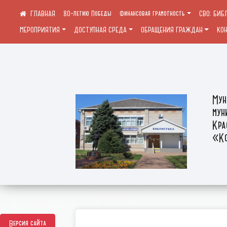
80-летию Победы
Финансовая грамотность
СВО: БИБ
МЕРОПРИЯТИЯ
ДОСТУПНАЯ СРЕДА
ОБРАЩЕНИЯ ГРАЖДАН
КО
Мун
мун
Кра
«Ко
Версия сайта