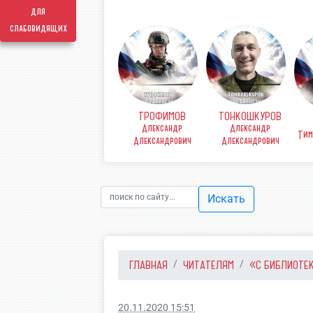
для
слабовидящих
ТРОФИМОВ
ТОНКОШКУРОВ
КОВ
ФИНЕНКО Денис
Александр
Александр
рьевич
Викторович
Тим
Александрович
Александрович
Искать
ГЛАВНАЯ
ЧИТАТЕЛЯМ
«С БИБЛИОТЕКО
20.11.2020 15:51