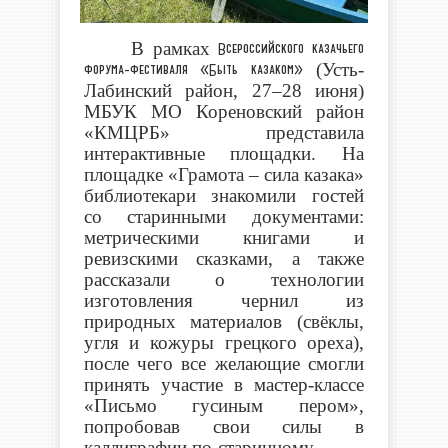
В рамках
Всероссийского казачьего
(Усть-
форума-фестиваля «Быть казаком»
Лабинский район, 27–28 июня)
МБУК МО Кореновский район
«КМЦРБ» представила
интерактивные площадки. На
площадке «Грамота – сила казака»
библиотекари знакомили гостей
со старинными документами:
метрическими книгами и
ревизскими сказками, а также
рассказали о технологии
изготовления чернил из
природных материалов (свёклы,
угля и кожуры грецкого ореха),
после чего все желающие смогли
принять участие в мастер-классе
«Письмо гусиным пером»,
попробовав свои силы в
каллиграфии по-старинному.