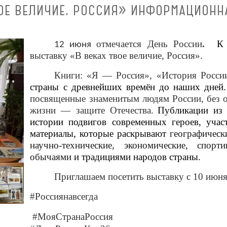
ВОЕ ВЕЛИЧИЕ, РОССИЯ» ИНФОРМАЦИОНН
отмечается
День России
.
К 
12 июня
выставку «В веках твое величие, Россия».
Книги: «Я — Россия»,
«История Росси
страны с древнейших времён до наших дней
посвященные знаменитым людям России, без о
жизни — защите Отечества.
Публикации из 
истории подвигов современных героев, уча
материалы, которые раскрывают
географическ
научно-технические, экономические, спор
обычаями
и традициями народов страны.
Приглашаем посетить выставку с 10 июня
#Россиянавсегда
#МояСтранаР