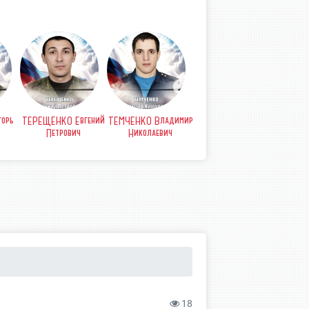
орь
ТЕРЕЩЕНКО Евгений
ТЕМЧЕНКО Владимир
СТРЫПА Анатолий
СТР
Петрович
Николаевич
Петрович
Б
18