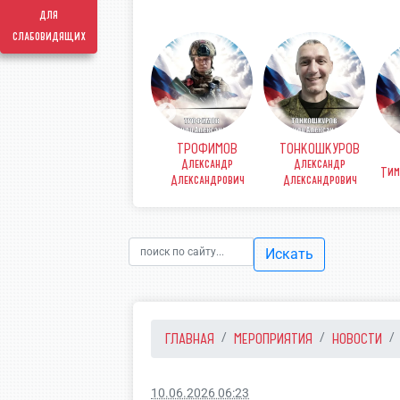
для
слабовидящих
ТРОФИМОВ
ТОНКОШКУРОВ
КОВ
ФИНЕНКО Денис
Александр
Александр
рьевич
Викторович
Тим
Александрович
Александрович
Искать
ГЛАВНАЯ
МЕРОПРИЯТИЯ
НОВОСТИ
10.06.2026 06:23