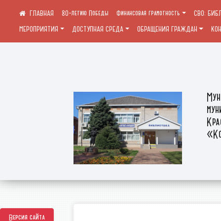
80-летию Победы
Финансовая грамотность
СВО: БИБ
МЕРОПРИЯТИЯ
ДОСТУПНАЯ СРЕДА
ОБРАЩЕНИЯ ГРАЖДАН
КО
Мун
мун
Кра
«Ко
Версия сайта