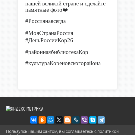
нашей великой стране и сделайте
памятные фото
❤️
#
Россиянавсегда
#
МояСтрана
#ДеньРоссииКор26
#районнаябиблиотекаКор
#культураКореновскогорайона
Пользуясь нашим сайтом, вы соглашаетесь с политикой