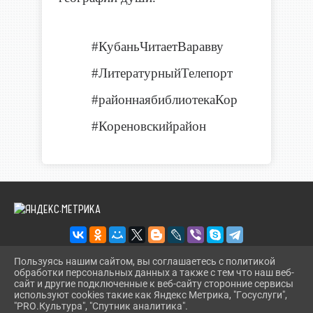
#КубаньЧитаетВаравву
#ЛитературныйТелепорт
#районнаябиблиотекаКор
#Кореновскийрайон
Пользуясь нашим сайтом, вы соглашаетесь с политикой
обработки персональных данных а также с тем что наш веб-
2026 Г. KORBIBL.RU
сайт и другие подключенные к веб-сайту сторонние сервисы
ВХОД
используют cookies такие как Яндекс Метрика, "Госуслуги",
КАРТА САЙТА
"PRO.Культура", "Спутник аналитика".
^