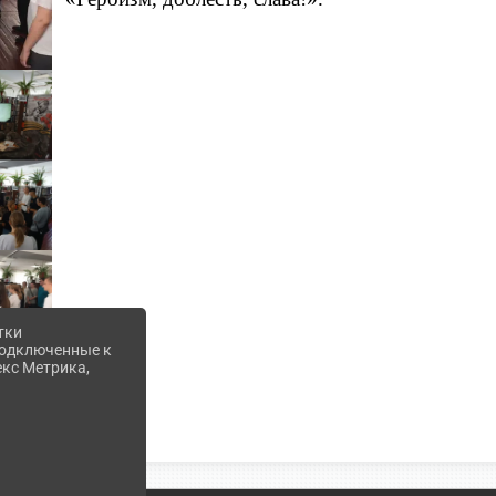
тки
 подключенные к
екс Метрика,