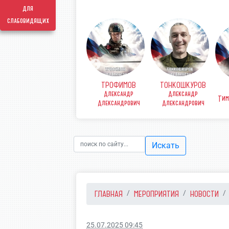
для
слабовидящих
ТРОФИМОВ
ТОНКОШКУРОВ
КОВ
ФИНЕНКО Денис
Александр
Александр
рьевич
Викторович
Тим
Александрович
Александрович
Искать
ГЛАВНАЯ
МЕРОПРИЯТИЯ
НОВОСТИ
25.07.2025 09:45