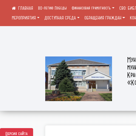
80-летию Победы
Финансовая грамотность
СВО: БИБ
МЕРОПРИЯТИЯ
ДОСТУПНАЯ СРЕДА
ОБРАЩЕНИЯ ГРАЖДАН
КО
Мун
мун
Кра
«Ко
Версия сайта