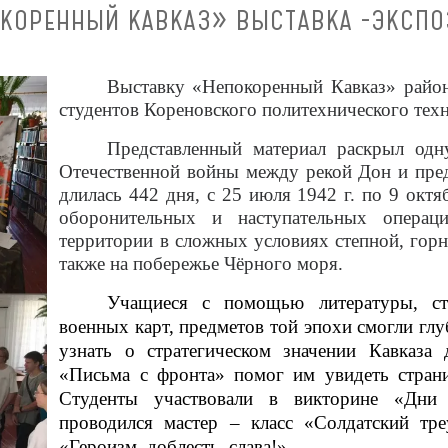
КОРЕННЫЙ КАВКАЗ» ВЫСТАВКА -ЭКСП
Выставку «Непокоренный Кавказ» район
студентов Кореновского политехнического тех
Представленный материал раскрыл од
Отечественной войны между рекой Дон и пре
длилась 442 дня, с 25 июля 1942 г. по 9 октя
оборонительных и наступательных операц
территории в сложных условиях степной, горн
также на побережье Чёрного моря.
Учащиеся с помощью литературы, ста
военных карт, предметов той эпохи смогли гл
узнать о стратегическом значении Кавказа 
«Письма с фронта» помог им увидеть
страни
Студенты участвовали в викторине «Дни
проводился
мастер – класс «Солдатский тр
«Героизм, доблесть, слава!».