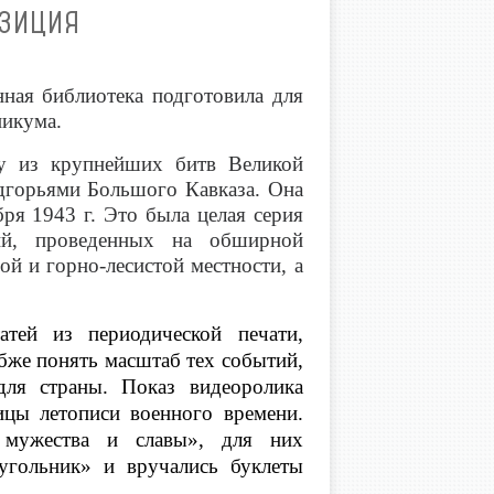
ОЗИЦИЯ
ная библиотека подготовила для
никума.
ну из крупнейших битв Великой
дгорьями Большого Кавказа. Она
бря 1943 г. Это была целая серия
ий, проведенных на обширной
ой и горно-лесистой местности, а
тей из периодической печати,
убже понять масштаб тех событий,
для страны. Показ видеоролика
цы летописи военного времени
.
 мужества и славы», для них
еугольник» и вручались буклеты