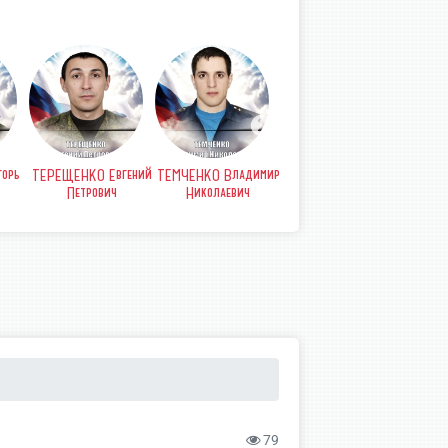
орь
ТЕРЕЩЕНКО Евгений
ТЕМЧЕНКО Владимир
СТРЫПА Анатолий
СТР
Петрович
Николаевич
Петрович
Б
79