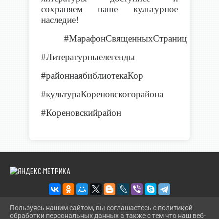
сохраняем наше культурное
наследие!
#МарафонСвященныхСтраниц
#Литературныелегенды
#районнаябиблиотекаКор
#культураКореновскогорайона
#Кореновскийрайон
Пользуясь нашим сайтом, вы соглашаетесь с политикой
обработки персональных данных а также с тем что наш веб-