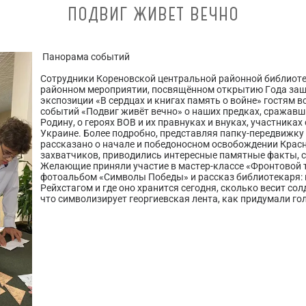
ПОДВИГ ЖИВЕТ ВЕЧНО
Панорама событий
Сотрудники Кореновской центральной районной библиоте
районном мероприятии, посвящённом открытию Года защ
экспозиции «В сердцах и книгах память о войне» гостям
событий «Подвиг живёт вечно» о наших предках, сражавш
Родину, о героях ВОВ и их правнуках и внуках, участника
Украине. Более подробно, представляя папку-передвижку 
рассказано о начале и победоносном освобождении Крас
захватчиков, приводились интересные памятные факты, 
Желающие приняли участие в мастер-классе «Фронтовой 
фотоальбом «Символы Победы» и рассказ библиотекаря:
Рейхстагом и где оно хранится сегодня, сколько весит со
что символизирует георгиевская лента, как придумали г