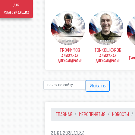
для
слабовидящих
О Евгений
ТЕМЧЕНКО Владимир
СТРЫПА Анатолий
СТРОМ Владимир
ович
Николаевич
Петрович
Борисович
Искать
ГЛАВНАЯ
МЕРОПРИЯТИЯ
НОВОСТИ
21.01.2025 11:37