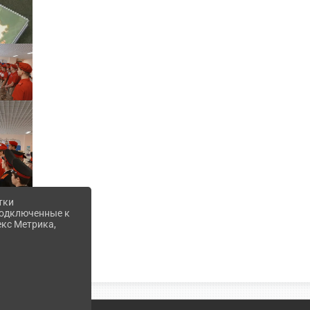
тки
 подключенные к
екс Метрика,