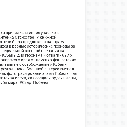
ки приняли активное участие в
итника Отечества. У книжной
 встречи была предложена панорама
ихся в разные исторические периоды за
х специальной военной операции на
«Кубань: дни героизма и отваги» было
нодарского края от немецко-фашистских
связанные с освобождением Кубани.
треугольник». Большой интерес вызвал
 как фотографировали знамя Победы над
лдатская каска, как создали орден Славы,
олубя мира. #СтартПобеды