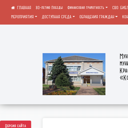
80-летию Победы
Финансовая грамотность
СВО: БИБ
МЕРОПРИЯТИЯ
ДОСТУПНАЯ СРЕДА
ОБРАЩЕНИЯ ГРАЖДАН
КО
Мун
мун
Кра
«Ко
Версия сайта