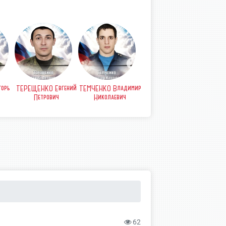
Евгений
СИМОНЕНКО Виктор
СИДОРЕНКО
СЕВЕРИН Кирилл
вич
Иванович
Дмитрий Николаевич
Радуевич
62