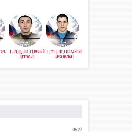
орь
ТЕРЕЩЕНКО Евгений
ТЕМЧЕНКО Владимир
СТРЫПА Анатолий
СТР
Петрович
Николаевич
Петрович
Б
27