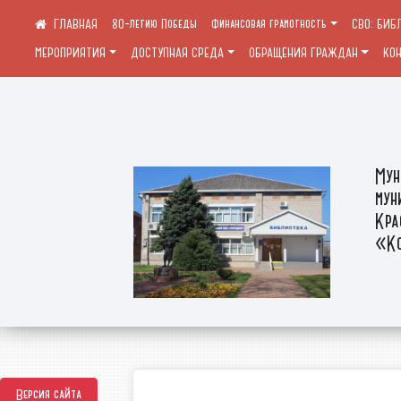
80-летию Победы
Финансовая грамотность
СВО: БИБ
МЕРОПРИЯТИЯ
ДОСТУПНАЯ СРЕДА
ОБРАЩЕНИЯ ГРАЖДАН
КО
Мун
мун
Кра
«Ко
Версия сайта