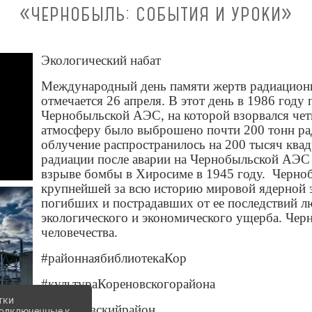
«ЧЕРНОБЫЛЬ: СОБЫТИЯ И УРОКИ»
Экологический набат
Международный день памяти жертв радиационн
отмечается 26 апреля. В этот день в 1986 году
Чернобыльской АЭС, на которой взорвался чет
атмосферу было выброшено почти 200 тонн ра
облучение распространилось на 200 тысяч ква
радиации после аварии на Чернобыльской АЭС 
взрыве бомбы в Хиросиме в 1945 году. Черноб
крупнейшей за всю историю мировой ядерной э
погибших и пострадавших от ее последствий л
экологического и экономического ущерба. Черн
человечества.
#районнаябиблиотекаКор
#культураКореновскогорайона
тки
#Кореновскийрайон
 подключенные к