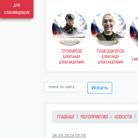
для
слабовидящих
ТРОФИМОВ
ТОНКОШКУРОВ
КОВ
ФИНЕНКО Денис
Александр
Александр
рьевич
Викторович
Тим
Александрович
Александрович
Искать
ГЛАВНАЯ
МЕРОПРИЯТИЯ
НОВОСТИ
26.04.2024 05:55