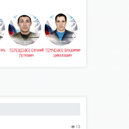
орь
ТЕРЕЩЕНКО Евгений
ТЕМЧЕНКО Владимир
СТРЫПА Анатолий
СТР
Петрович
Николаевич
Петрович
Б
13