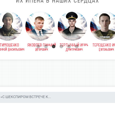
ИХ ИМЕНА В НАШИХ СЕРДЦАХ
ТИМОШЕНКО
ЯКОВЛЕВ Геннадий
ТЕРТЫЧНЫЙ Игорь
ТЕРЕЩЕНКО Иг
офей Васильевич
Игоревич
Дмитриевич
Евгеньевич
«С ШЕКСПИРОМ ВСТРЕЧЕ К...