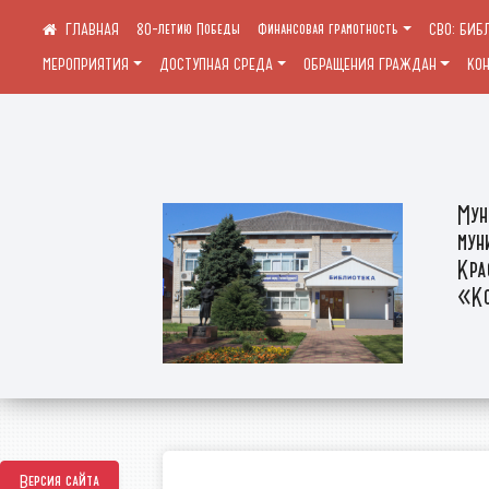
80-летию Победы
Финансовая грамотность
СВО: БИБ
МЕРОПРИЯТИЯ
ДОСТУПНАЯ СРЕДА
ОБРАЩЕНИЯ ГРАЖДАН
КО
Мун
мун
Кра
«Ко
Версия сайта