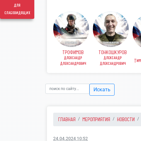
для
слабовидящих
ТРОФИМОВ
ТОНКОШКУРОВ
КОВ
ФИНЕНКО Денис
Александр
Александр
рьевич
Викторович
Тим
Александрович
Александрович
Искать
ГЛАВНАЯ
МЕРОПРИЯТИЯ
НОВОСТИ
24.04.2024 10:52