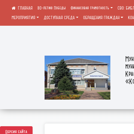
80-летию Победы
Финансовая грамотность
СВО: БИБ
МЕРОПРИЯТИЯ
ДОСТУПНАЯ СРЕДА
ОБРАЩЕНИЯ ГРАЖДАН
КО
Мун
мун
Кра
«Ко
Версия сайта