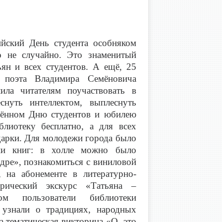
йский День студента особняком
о не случайно. Это знаменитый
ян и всех студентов. А ещё, 25
, поэта Владимира Семёновича
ила читателям поучаствовать в
снуть интеллектом, выплеснуть
щённом Дню студентов и юбилею
лиотеку бесплатно, а для всех
дарки. Для молодежи города было
нии книг: в холле можно было
адре», познакомиться с виниловой
 на абонементе в литературно-
рический экскурс «Татьяна –
ом пользователи библиотеки
 узнали о традициях, народных
а тематическая викторина «О, это