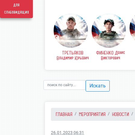
для
слабовидящих
ТРОФИМОВ
ТОНКОШКУРОВ
КОВ
ФИНЕНКО Денис
Александр
Александр
рьевич
Викторович
Тим
Александрович
Александрович
Искать
ГЛАВНАЯ
МЕРОПРИЯТИЯ
НОВОСТИ
26.01.2023 06:31