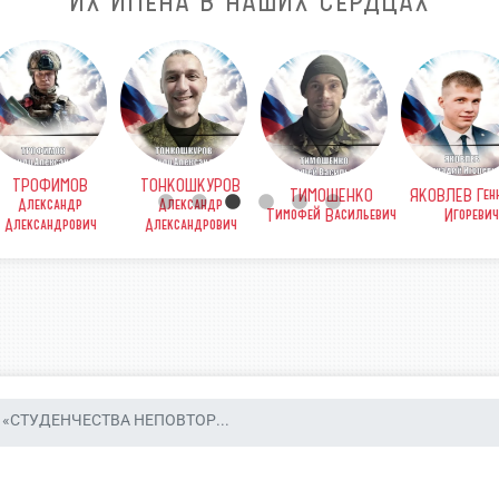
ИХ ИМЕНА В НАШИХ СЕРДЦАХ
ТИМОШЕНКО
ЯКОВЛЕВ Геннадий
ТЕРТЫЧНЫЙ Игорь
ТЕРЕЩЕНКО Иг
офей Васильевич
Игоревич
Дмитриевич
Евгеньевич
«СТУДЕНЧЕСТВА НЕПОВТОР...