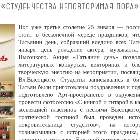
«СТУДЕНЧЕСТВА НЕПОВТОРИМАЯ ПОРА»
Вот уже третье столетие 25 января — росси
стоит в бесконечной череде праздников, чт
Татьянин день, собравший воедино всех Тать
января день рождение актёра, музыканта
Высоцкого. Акция «Татьянин день» позвол
литературных конкурсах, викторинах и бле
творческую энергию на мероприятии, посвя
Вл.Высоцкого. Студенты записывались в биб
Татьян были приготовлены поздравления и по
подготовлено Арт-пространство в окруже
провести фотосессию «С книгой и гитарой в к
коллекцией пластинок с песнями Высоцкого,
поэтической гостиной был проведен исто
покровительница студентов», на котор
познакомились с историей этого праздника,
приметах в этот день. Большой интерес вызвал