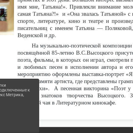
имя мне, Татьяна!». Привлекли внимание мол
самая Татьяна?!» и «Она звалась Татьяной» с
спорте, литературе, кино и театре и произв
писательниц с именем Татьяна — Поляковой,
Веденской и др.
На музыкально-поэтической композиции 
посвящённой 85-летию В.С.Высоцкого присут
поэта, фильмы, в которых он играл, смотрели
и любимых песен в исполнении автора и его
мероприятию оформлены выставка-портрет «Я,
уголок памяти артиста, где представлены грам
тки
нерв эпохи». А песенная викторина «Поэт у
 подключенные к
екс Метрика,
лучших знатоков творчества Высоцкого. 
чашечкой чая в Литературном кинокафе.