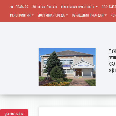
80-летию Победы
Финансовая грамотность
СВО: БИБ
МЕРОПРИЯТИЯ
ДОСТУПНАЯ СРЕДА
ОБРАЩЕНИЯ ГРАЖДАН
КО
Мун
мун
Кра
«Ко
Версия сайта