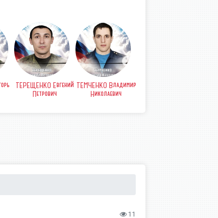
орь
ТЕРЕЩЕНКО Евгений
ТЕМЧЕНКО Владимир
СТРЫПА Анатолий
СТР
Петрович
Николаевич
Петрович
Б
11