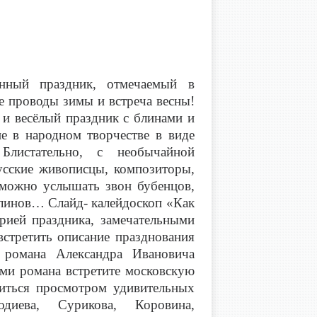
нный праздник, отмечаемый в
е проводы зимы и встреча весны!
и весёлый праздник с блинами и
е в народном творчестве в виде
Блистательно, с необычайной
сские живописцы, композиторы,
можно услышать звон бубенцов,
 блинов… Слайд- калейдоскоп «Как
орией праздника, замечательными
встретить описание празднования
романа Александра Ивановича
и романа встретите московскую
иться просмотром удивительных
диева, Сурикова, Коровина,