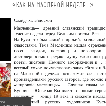
«КАК НА МАСЛЕНОЙ НЕДЕЛЕ...»
Слайд- калейдоскоп
Масленица— древний славянский традицио
течение недели перед Великим постом. Веселы
На Руси это был самый широкий, раздольный 
сладостями. Тема Масленицы нашла отражени
песен, загадок, пословиц и поговорок. 
достоверностью передают душу масленицы ру
поэты, писатели. Немного воображения и … 
веселый хохот, почувствовать запах сбитня и
на Масленой неделе...» познакомит вас с ист
произведениями русских авторов, где можно 
«широкой масленицы». Слушая главы из 
Куприна «Юнкера» Вы вместе с юными героям
масленицу конца 19 века и сможете наслад
репродукций русских художников Кусто
тки
 подключенные к