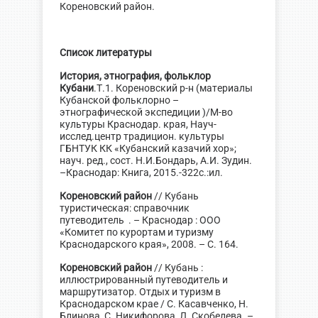
Кореновский район.
Список литературы
История, этнография, фольклор
Кубани
.Т.1. Кореновский р-н (материалы
Кубанской фольклорно –
этнографической экспедиции )/М-во
культуры Краснодар. края, Науч-
исслед.центр традицион. культуры
ГБНТУК КК «Кубанский казачий хор»;
науч. ред., сост. Н.И.Бондарь, А.И. Зудин.
–Краснодар: Книга, 2015.-322с.:ил.
Кореновский район
// Кубань
туристическая: справочник
путеводитель . – Краснодар : ООО
«Комитет по курортам и туризму
Краснодарского края», 2008. – С. 164.
Кореновский район
// Кубань :
иллюстрированный путеводитель и
маршрутизатор. Отдых и туризм в
Краснодарском крае / С. Касавченко, Н.
Блинова, С. Никифорова, Л. Скобелева. –