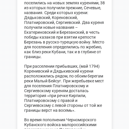
поселились на новых землях куренями, 38
из которых получили прежние, Сечевые,
названия. Среди которых курени:
Дядьковский, Кореновский,
Платнировский, Сергиевский. Два куреня
получили новые названия –
Екатериновский и Березанский, в честь
победы казаков при взятии крепости
Березань в русско-турецкую войну. Место
для поселения определились по жребию,
как близ реки Кубани, так и в глубине от
границы.
При расселении прибывших, (май 1794)
Коренивский и Дядькивский курени
расположились рядом, по обоим берегам
реки Малый Бейсуг. При жеребьевке мест
для поселения Платнировскому и
Сергиевскому куреням досталась
территория «при речке Кирпили,
Платнировскому с правой и
Сергиевскому с левой стороны от той же
границы верст на восемь».
Во время пополнения Черноморского
Кубанского войска малороссийскими