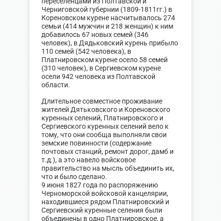
переселенцами из Полтавской и
Черниговской губернии (1809-1811гг.) в
Кореновском курене насчитывалось 274
семьи (414 мужчин и 218 женщин) к ним
добавилось 67 новых семей (346
человек), в Дядьковский курень прибыло
110 семей (542 человека), в
Платнировском курене осело 58 семей
(310 человек), в Сергиевском курене
осели 942 человека из Полтавской
области.
Длительное совместное проживание
жителей Дятьковского и Кореновского
куренных селений, Платнировского и
Сергиевского куренных селений вело к
тому, что они сообща выполняли свои
земские повинности (содержание
почтовых станций, ремонт дорог, дамб и
т.д.), а это навело войсковое
правительство на мысль объединить их,
что и было сделано.
9 июня 1827 года по распоряжению
Черноморской войсковой канцелярии,
находившиеся рядом Платнировский и
Сергиевский куренные селения были
объединены в одно Платнировское, а