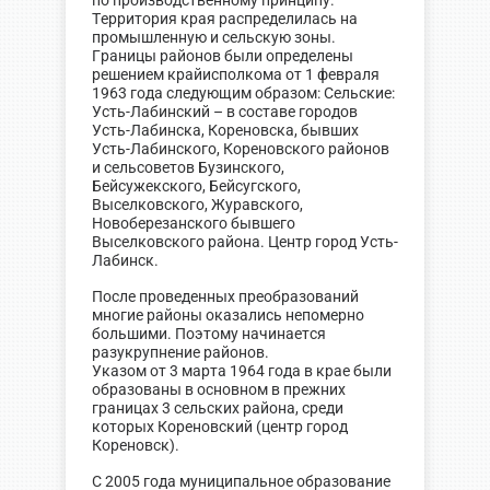
по производственному принципу.
Территория края распределилась на
промышленную и сельскую зоны.
Границы районов были определены
решением крайисполкома от 1 февраля
1963 года следующим образом: Сельские:
Усть-Лабинский – в составе городов
Усть-Лабинска, Кореновска, бывших
Усть-Лабинского, Кореновского районов
и сельсоветов Бузинского,
Бейсужекского, Бейсугского,
Выселковского, Журавского,
Новоберезанского бывшего
Выселковского района. Центр город Усть-
Лабинск.
После проведенных преобразований
многие районы оказались непомерно
большими. Поэтому начинается
разукрупнение районов.
Указом от 3 марта 1964 года в крае были
образованы в основном в прежних
границах 3 сельских района, среди
которых Кореновский (центр город
Кореновск).
С 2005 года муниципальное образование