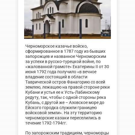
Черноморское казачье войско,
сформированное в 1787 году из бывших
запорожцев и названное Черноморским
за успехи в русско-турецкой войне, по
«жалованной грамоте» Екатерины II от 30
июня 1792 года получило «в вечное
владение состоящий в области
Таврической остров Фанагорию со всей
землею, лежащею на правой стороне реки
Кубани и устья ее к Усть-Лабинскому
редуту, так, чтобы с одной стороны река
Кубань, с другой же – Азовское море до
Ейского городка служили границею
войсковой земли». На эту территорию
черноморские казаки переселились в
течение 1792-1794гг.
По запорожским традициям, черноморцы