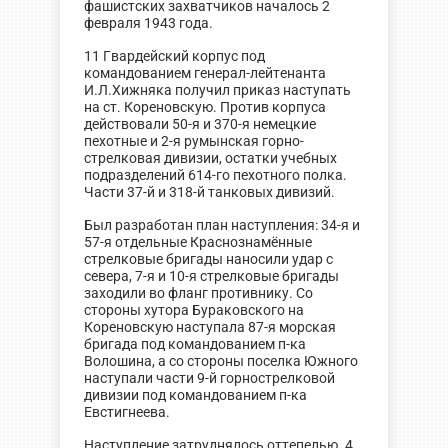
фашистских захватчиков началось 2
февраля 1943 года.
11 Гвардейский корпус под
командованием генерал-лейтенанта
И.Л.Хижняка получил приказ наступать
на ст. Кореновскую. Против корпуса
действовали 50-я и 370-я немецкие
пехотные и 2-я румынская горно-
стрелковая дивизии, остатки учебных
подразделений 614-го пехотного полка.
Части 37-й и 318-й танковых дивизий.
Был разработан план наступления: 34-я и
57-я отдельные Краснознамённые
стрелковые бригады наносили удар с
севера, 7-я и 10-я стрелковые бригады
заходили во фланг противнику. Со
стороны хутора Бураковского на
Кореновскую наступала 87-я морская
бригада под командованием п-ка
Волошина, а со стороны поселка Южного
наступали части 9-й горнострелковой
дивизии под командованием п-ка
Евстигнеева.
Наступление затруднялось оттепелью. 4