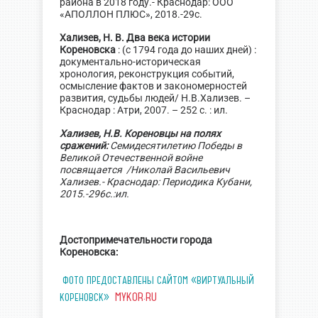
района в 2018 году.- Краснодар: ООО
«АПОЛЛОН ПЛЮС», 2018.-29с.
Хализев, Н. В. Два века истории
Кореновска
: (с 1794 года до наших дней) :
документально-историческая
хронология, реконструкция событий,
осмысление фактов и закономерностей
развития, судьбы людей/ Н.В.Хализев. –
Краснодар : Атри, 2007. – 252 с. : ил.
Хализев, Н.В. Кореновцы на полях
сражений:
Семидесятилетию Победы в
Великой Отечественной войне
посвящается /Николай Васильевич
Хализев.- Краснодар: Периодика Кубани,
2015.-296с.:ил
.
Достопримечательности города
Кореновска:
ФОТО ПРЕДОСТАВЛЕНЫ САЙТОМ «ВИРТУАЛЬНЫЙ
MYKOR.RU
КОРЕНОВСК»