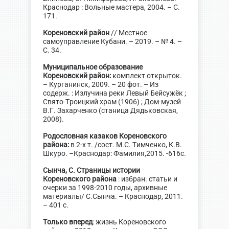
Краснодар : Вольные мастера, 2004. – С.
171.
Кореновский район
// Местное
самоуправление Кубани. – 2019. – № 4. –
С. 34.
Муниципальное образование
Кореновский район:
комплект открыток.
– Курганинск, 2009. – 20 фот. – Из
содерж. : Излучина реки Левый Бейсужёк ;
Свято-Троицкий храм (1906) ; Дом-музей
В.Г. Захарченко (станица Дядьковская,
2008).
Родословная казаков Кореновского
района:
в 2-х т. /сост. М.С. Тимченко, К.В.
Шкуро. –Краснодар: Фамилия,2015. -616с.
Сынча, С. Страницы истории
Кореновского района
: избран. статьи и
очерки за 1998-2010 годы, архивные
материалы/ С.Сынча. – Краснодар, 2011.
– 401 с.
Только вперед
: жизнь Кореновского