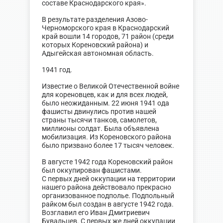
составе Краснодарского края».
В результате разделения Азово-
Черноморского края в Краснодарский
край вошли 14 городов, 71 район (среди
которых Кореновский района) и
Адыгейская автономная область.
1941 год.
Известие о Великой Отечественной войне
для кореновцев, как и для всех людей,
было неожиданным. 22 июня 1941 ода
фашисты двинулись против нашей
страны тысячи танков, самолетов,
миллионы солдат. Была объявлена
мобилизация. Из Кореновского района
было призвано более 17 тысяч человек.
В августе 1942 года Кореновский район
был оккупирован фашистами.
С первых дней оккупации на территории
нашего района действовало прекрасно
организованное подполье. Подпольный
райком был создан в августе 1942 года.
Возглавил его Иван Дмитриевич
Бувальцев. С первых же дней оккупации