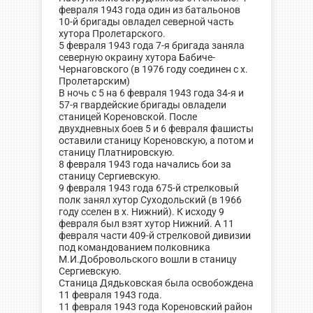
февраля 1943 года один из батальонов
10-й бригады овладел северной часть
хутора Пролетарского.
5 февраля 1943 года 7-я бригада заняла
северную окраину хутора Бабиче-
Чернаговского (в 1976 году соединен с х.
Пролетарским)
В ночь с 5 на 6 февраля 1943 года 34-я и
57-я гвардейские бригады овладели
станицей Кореновской. После
двухдневных боев 5 и 6 февраля фашисты
оставили станицу Кореновскую, а потом и
станицу Платнировскую.
8 февраля 1943 года начались бои за
станицу Сергиевскую.
9 февраля 1943 года 675-й стрелковый
полк занял хутор Суходольский (в 1966
году сселен в х. Нижний). К исходу 9
февраля был взят хутор Нижний. А 11
февраля части 409-й стрелковой дивизии
под командованием полковника
М.И.Добровольского вошли в станицу
Сергиевскую.
Станица Дядьковская была освобождена
11 февраля 1943 года.
11 февраля 1943 года Кореновский район