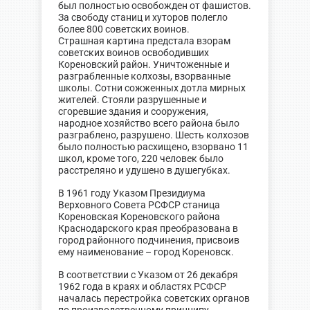
был полностью освобожден от фашистов.
За свободу станиц и хуторов полегло
более 800 советских воинов.
Страшная картина предстала взорам
советских воинов освободивших
Кореновский район. Уничтоженные и
разграбленные колхозы, взорванные
школы. Сотни сожженных дотла мирных
жителей. Стояли разрушенные и
сгоревшие здания и сооружения,
народное хозяйство всего района было
разграблено, разрушено. Шесть колхозов
было полностью расхищено, взорвано 11
школ, кроме того, 220 человек было
расстреляно и удушено в душегубках.
В 1961 году Указом Президиума
Верховного Совета РСФСР станица
Кореновская Кореновского района
Краснодарского края преобразована в
город районного подчинения, присвоив
ему наименование – город Кореновск.
В соответствии с Указом от 26 декабря
1962 года в краях и областях РСФСР
началась перестройка советских органов