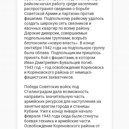
райком начал работу среди населения:
распространял сведения о борьбе
Советской Армии и партизан против
фашизма. Подпольному райкому удалось
создать широкую сеть связников и
явочных квартир по всему району.
Дерзкие диверсии, совершаемые
подпольными группами, всерьёз
беспокоили «новую власть». В конце
сентября 1942 года на подпольную группу
была облава. Подпольщикам пришлось
принять бой с фашистами, в котором
Иван Дмитриевич Бувальцев погиб.
1943 год – год освобождения Кореновска
и Кореновского района от немецко-
фашистских захватчиков.
Победа Советских войск под
Сталинградом дала возможность
направить значительную часть
армейских ресурсов для наступления на
занятые врагом города и станицы
Кубани. Уже к концу января начало
февраля 1943 года сюда были стянуты
боевая техника и армейские части.
Освобождение Кореновского района от