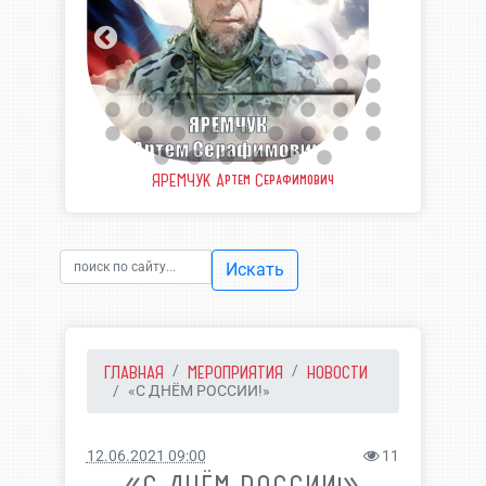
еевич
ЯРЕМЧУК Артем Серафимович
ШВЫ
Искать
ГЛАВНАЯ
МЕРОПРИЯТИЯ
НОВОСТИ
«С ДНЁМ РОССИИ!»
12.06.2021 09:00
11