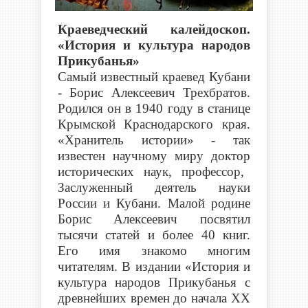
Краеведческий калейдоскоп.
«
История и культура народов
Прикубанья»
С
амый известный краевед Кубани
- Борис Алексеевич Трехбратов.
Родился он в 1940 году в станице
Крымской Краснодарского края.
«Хранитель истории» - так
известен научному миру доктор
исторических наук, профессор,
З
аслуженный деятель науки
России и Кубани. Малой родине
Борис Алексеевич посвятил
тысячи статей и более 40 книг.
Его имя знакомо
многим
читателям
. В
издании «
История и
культура народов Прикубанья с
древнейших времен до начала ХХ