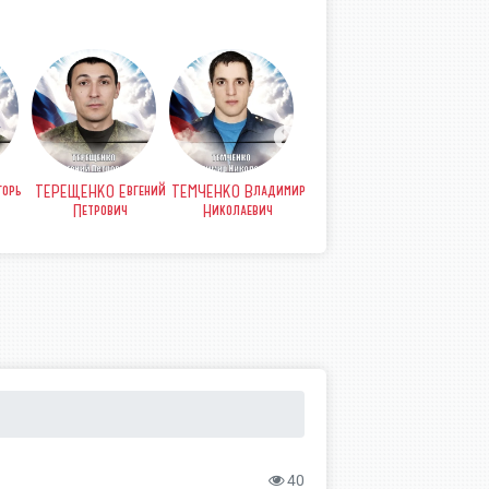
орь
ТЕРЕЩЕНКО Евгений
ТЕМЧЕНКО Владимир
СТРЫПА Анатолий
СТР
Петрович
Николаевич
Петрович
Б
40