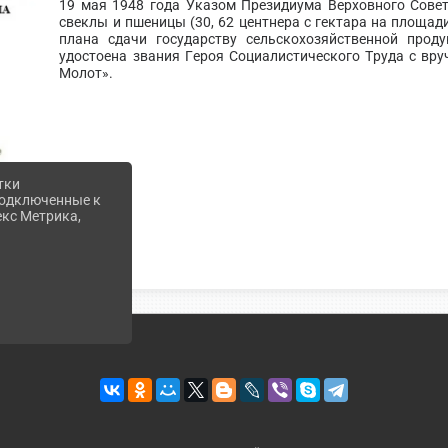
19 мая 1948 года Указом Президиума Верховного Сове
свеклы и пшеницы (30, 62 центнера с гектара на площад
плана сдачи государству сельскохозяйственной прод
удостоена звания Героя Социалистического Труда с вру
Молот».
тки
 подключенные к
екс Метрика,