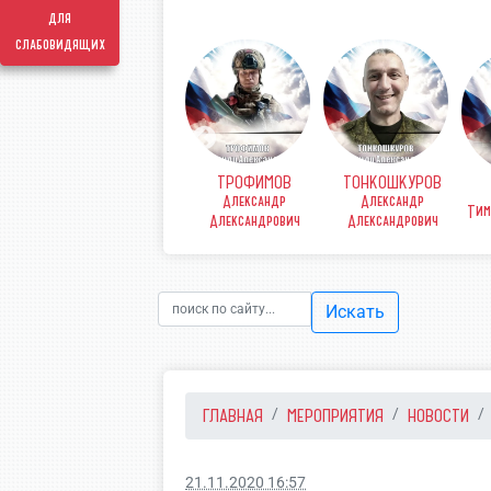
для
слабовидящих
ТРОФИМОВ
ТОНКОШКУРОВ
КОВ
ФИНЕНКО Денис
Александр
Александр
рьевич
Викторович
Тим
Александрович
Александрович
Искать
ГЛАВНАЯ
МЕРОПРИЯТИЯ
НОВОСТИ
21.11.2020 16:57