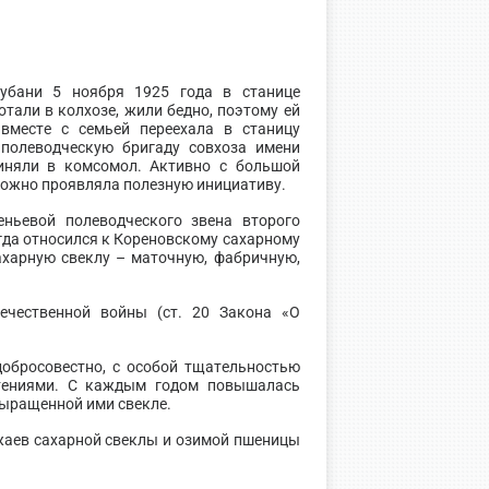
убани 5 ноября 1925 года в станице
тали в колхозе, жили бедно, поэтому ей
вместе с семьей переехала в станицу
полеводческую бригаду совхоза имени
иняли в комсомол. Активно с большой
можно проявляла полезную инициативу.
ньевой полеводческого звена второго
гда относился к Кореновскому сахарному
ахарную свеклу – маточную, фабричную,
ечественной войны (ст. 20 Закона «О
добросовестно, с особой тщательностью
стениями. С каждым годом повышалась
выращенной ими свекле.
аев сахарной свеклы и озимой пшеницы