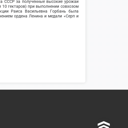
та СССР за полученные высокие урожаи
и 10 гектаров) при выполнении совхозом
укции Раиса Васильевна Горбань была
чением ордена Ленина и медали «Серп и
^