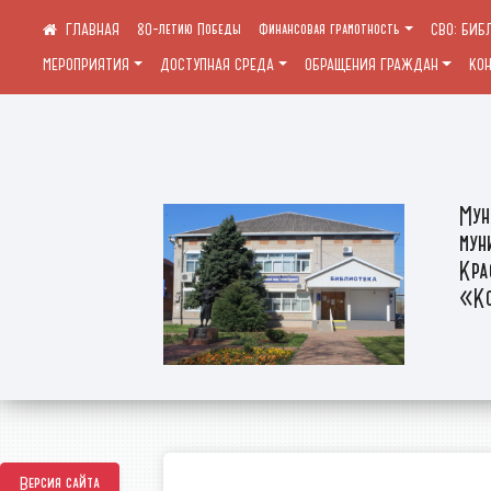
80-летию Победы
Финансовая грамотность
СВО: БИБ
МЕРОПРИЯТИЯ
ДОСТУПНАЯ СРЕДА
ОБРАЩЕНИЯ ГРАЖДАН
КО
Мун
мун
Кра
«Ко
Версия сайта