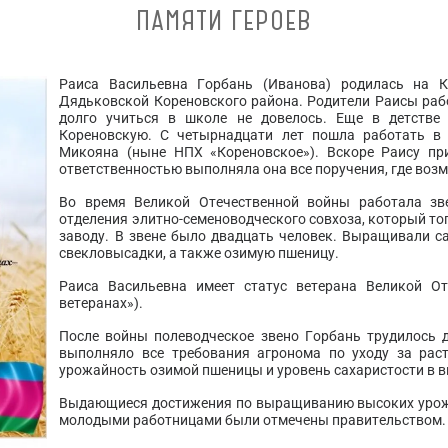
ПАМЯТИ ГЕРОЕВ
Раиса Васильевна Горбань (Иванова) родилась на К
Дядьковской Кореновского района. Родители Раисы рабо
долго учиться в школе не довелось. Еще в детстве 
Кореновскую. С четырнадцати лет пошла работать в 
Микояна (ныне НПХ «Кореновское»). Вскоре Раису пр
ответственностью выполняла она все поручения, где воз
Во время Великой Отечественной войны работала зве
отделения элитно-семеноводческого совхоза, который то
заводу. В звене было двадцать человек. Выращивали с
свекловысадки, а также озимую пшеницу.
Раиса Васильевна имеет статус ветерана Великой От
ветеранах»).
После войны полеводческое звено Горбань трудилось 
выполняло все требования агронома по уходу за ра
урожайность озимой пшеницы и уровень сахаристости в 
Выдающиеся достижения по выращиванию высоких урож
молодыми работницами были отмечены правительством.