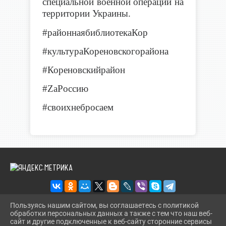
специальной военной операции на
территории Украины.
#районнаябиблиотекаКор
#культураКореновскогорайона
#Кореновскийрайон
#
Z
аРоссию
#своихнебросаем
Пользуясь нашим сайтом, вы соглашаетесь с политикой
обработки персональных данных а также с тем что наш веб-
2026 Г. KORBIBL.RU
сайт и другие подключенные к веб-сайту сторонние сервисы