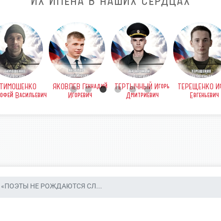
ИХ ИМЕНА В НАШИХ СЕРДЦАХ
ТИМОШЕНКО
ЯКОВЛЕВ Геннадий
ТЕРТЫЧНЫЙ Игорь
ТЕРЕЩЕНКО Иг
офей Васильевич
Игоревич
Дмитриевич
Евгеньевич
«ПОЭТЫ НЕ РОЖДАЮТСЯ СЛ...