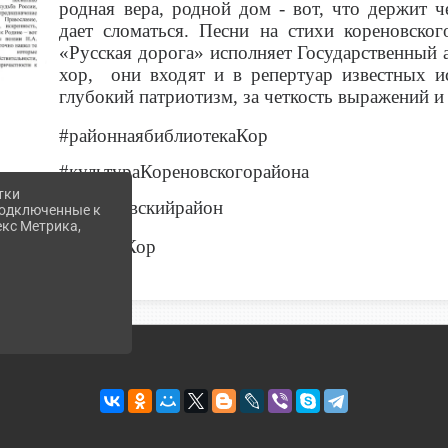
родная вера, родной дом - вот, что держит 
дает сломаться. Песни на стихи кореновског
«Русская дорога» исполняет Государственный 
хор, они входят и в репертуар известных ис
глубокий патриотизм, за четкость выражений 
#районнаябиблиотекаКор
#культураКореновскогорайона
тки
#Кореновскийрайон
 подключенные к
екс Метрика,
#поэзияКор