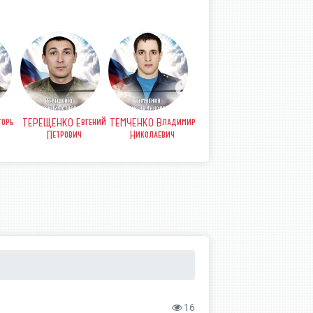
орь
ТЕРЕЩЕНКО Евгений
ТЕМЧЕНКО Владимир
СТРЫПА Анатолий
СТР
Петрович
Николаевич
Петрович
Б
16