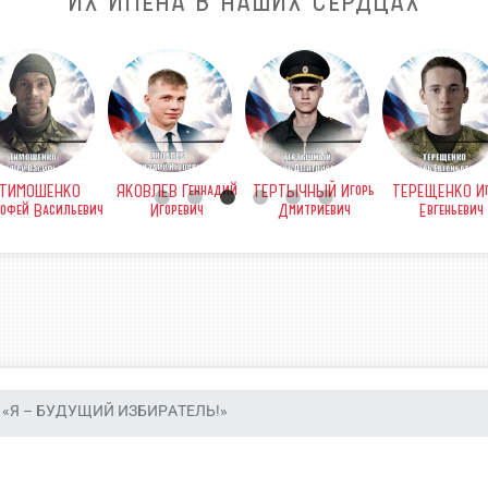
ИХ ИМЕНА В НАШИХ СЕРДЦАХ
ТИМОШЕНКО
ЯКОВЛЕВ Геннадий
ТЕРТЫЧНЫЙ Игорь
ТЕРЕЩЕНКО Иг
офей Васильевич
Игоревич
Дмитриевич
Евгеньевич
«Я – БУДУЩИЙ ИЗБИРАТЕЛЬ!»