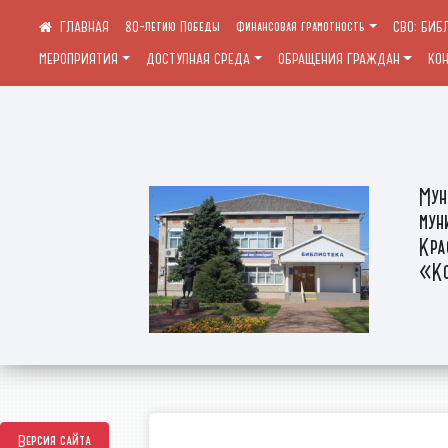
80-летию Победы
Финансовая грамотность
СВО: БИБ
МЕРОПРИЯТИЯ
ДОСТУПНАЯ СРЕДА
ОБРАЩЕНИЯ ГРАЖДАН
КО
Мун
мун
Кра
«Ко
Версия сайта